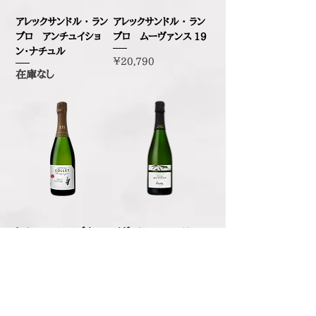
アレックサンドル ・ ラン
アレックサンドル ・ ラン
ブロ アンチュイショ
ブロ ムーヴァンス 19
ン・ナチュル
価格
￥20,790
在庫なし
ドメーヌ コレ ブリュッ
イヴ・ルファン ラシー
ト・ナチュール サン・
ヌ
スーフル ノン・ドゼ
価格
￥21,340
価格
￥17,820