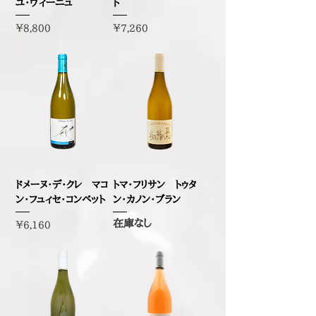
ユ・ヴィーニュ
ト
価格
価格
￥8,800
￥7,260
ドメーヌ・デ・クレ マコ
トマ・フリサン トゥタ
ン・フュィセ・コンベット
ン・カノン・ブラン
在庫なし
価格
￥6,160