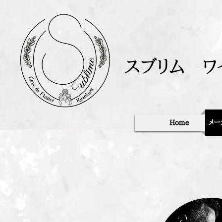
スブリム ワ
Home
メー