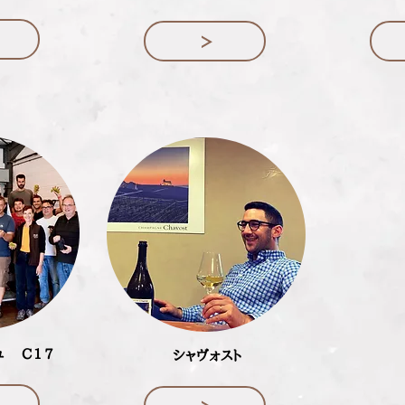
ュ C17
シャヴォスト