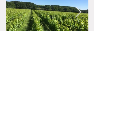
〒662-0084 兵庫県西宮市樋之池町２−１５