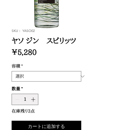
SKU： YASO02
ヤソ ジン スピリッツ
価
￥5,280
格
容積
*
数量
*
在庫残り3点
カートに追加する