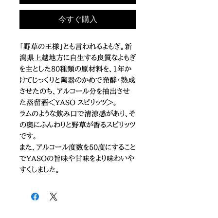
今すぐ購入
「野草の王様」とも言われるよもぎ。新
潟県上越地方に自生する良質なよもぎ
を主とした80種類の原材料を、1年か
けてじっくりと陶器のかめで発酵・熟成
させたのち、アルコール分を抽出させ
た蒸留酒＜YASO スピリッツ＞。
ラムのような飲み口で清涼感があり、そ
の奥にふんわりと野草が香るスピリッツ
です。
また、アルコール度数を50度にすること
でYASOの旨味や甘味をより味わいや
すくしました。