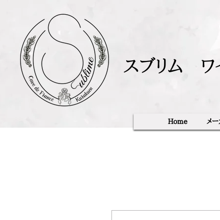
スブリム ワ
Home
メー