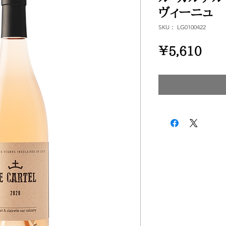
ヴィーニュ
SKU： LG0100422
価
￥5,610
格