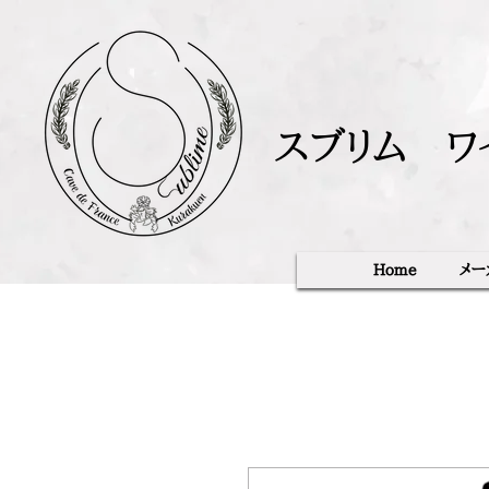
スブリム ワ
Home
メー