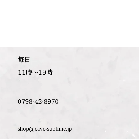
​毎日
11時～19時
0798-42-8970
shop@cave-sublime.jp