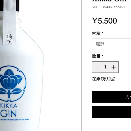
SKU： 4940963999071
価
￥5,500
格
容積
*
選択
数量
*
在庫残り2点
カ