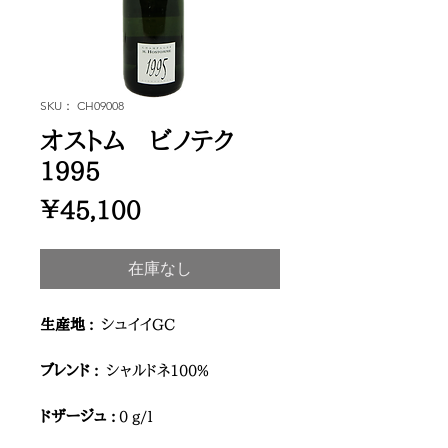
SKU： CH09008
オストム ビノテク
1995
価
￥45,100
格
在庫なし
生産地 :
シュイイGC
ブレンド :
シャルドネ100%
ドザージュ :
0 g/l