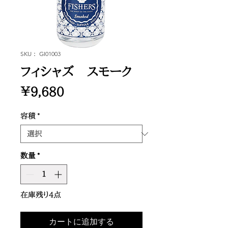
SKU： GI01003
フィシャズ スモーク
価
￥9,680
格
容積
*
数量
*
在庫残り4点
カートに追加する