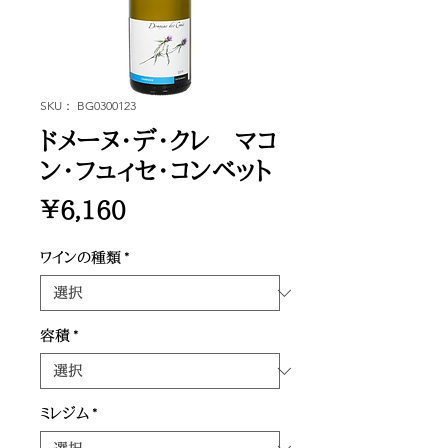
SKU： BG0300123
ドメーヌ・デ・クレ マコ
ン・フュィセ・コンベット
価
￥6,160
格
ワインの種類
*
容積
*
ミレジム
*