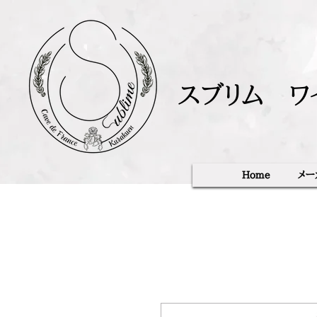
スブリム ワ
Home
メー