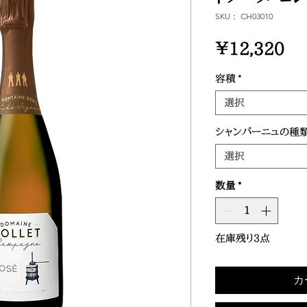
SKU： CH03010
価
￥12,320
格
容積
*
選択
シャンパーニュの種
選択
数量
*
在庫残り3点
カ