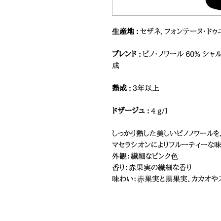
⽣産地 :
セザネ、フォンテーヌ・ドゥ
ブレンド :
ピノ・ノワール 60% シャル
成
熟成 :
3年以上
ドザージュ :
4 g/l
しっかり熟した美しいピノノワール
マセラシオンによりフルーティーな
外観：繊細なピンク⾊
香り：⾚果実の繊細な⾹り
味わい：⾚果実と黒果実、カカオや