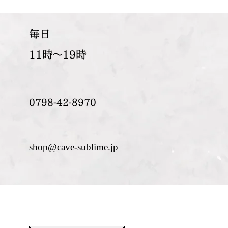
​毎日
11時～19時
0798-42-8970
shop@cave-sublime.jp