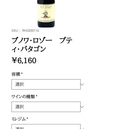
SKU： RH0200116
ブノワ・ロゾー プテ
ィ・パタゴン
価
￥6,160
格
容積
*
ワインの種類
*
ミレジム
*