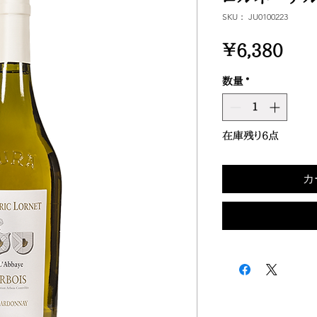
SKU： JU0100223
価
￥6,380
格
数量
*
在庫残り6点
カ