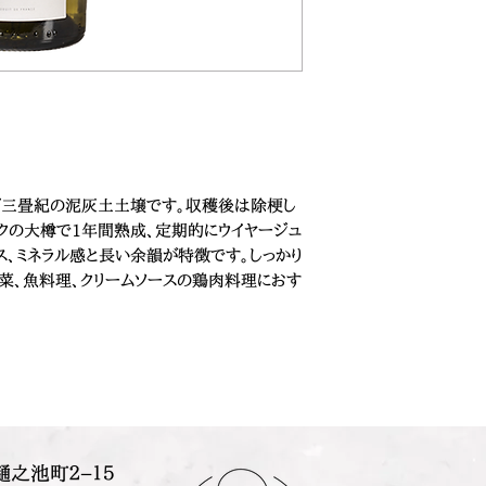
び三畳紀の泥灰土土壌です。収穫後は除梗し
ークの大樽で1年間熟成、定期的にウイヤージュ
ス、ミネラル感と長い余韻が特徴です。しっかり
前菜、魚料理、クリームソースの鶏肉料理におす
樋之池町２−１５