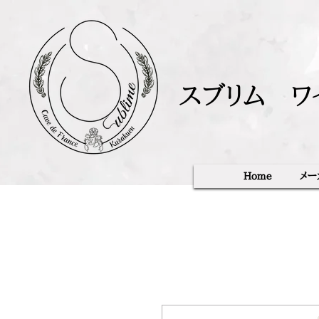
スブリム ワ
Home
メー