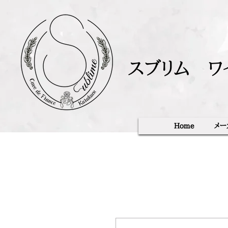
スブリム ワ
Home
メー