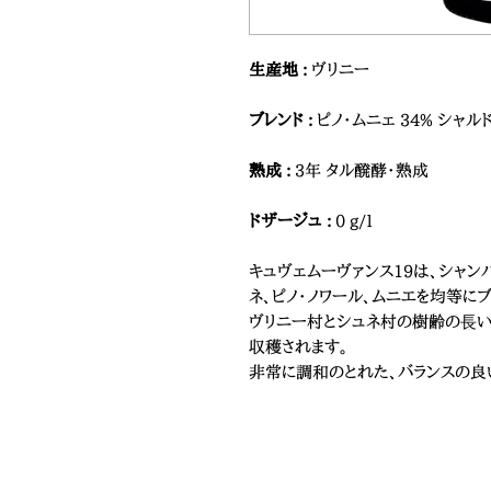
生産地 :
ヴリニー
ブレンド :
ピノ・ムニェ 34% シャルド
熟成 :
3年 タル醗酵・熟成
ドザージュ :
0 g/l
キュヴェムーヴァンス19は、シャ
ネ、ピノ・ノワール、ムニエを均等にブ
ヴリニー村とシュネ村の樹齢の⻑い
収穫されます。
非常に調和のとれた、バランスの良