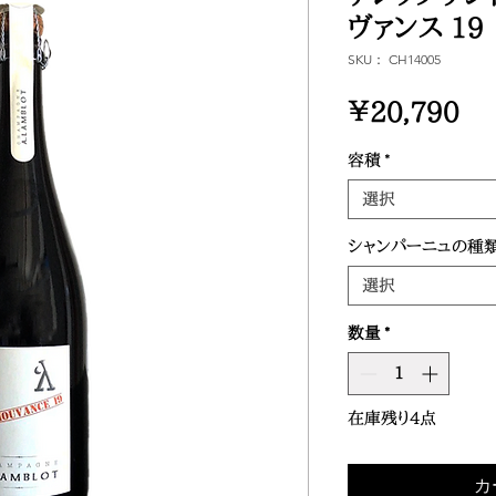
ヴァンス 19
SKU： CH14005
価
￥20,790
格
容積
*
選択
シャンパーニュの種
選択
数量
*
在庫残り4点
カ