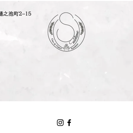
樋之池町２−１５