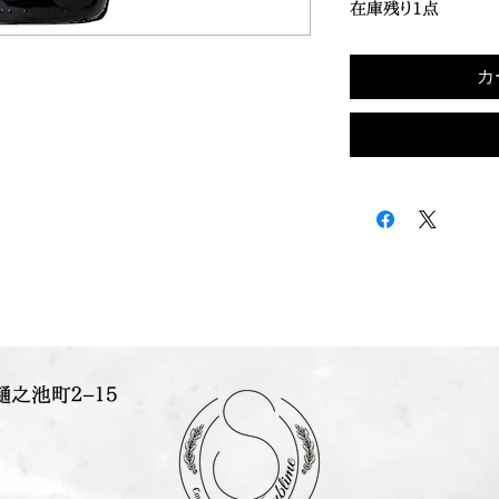
在庫残り1点
カ
樋之池町２−１５