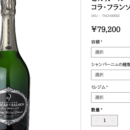
コラ・フランソ
SKU： TACH00002
価
￥79,200
格
容積
*
選択
シャンパーニュの種
選択
ミレジム
*
選択
数量
*