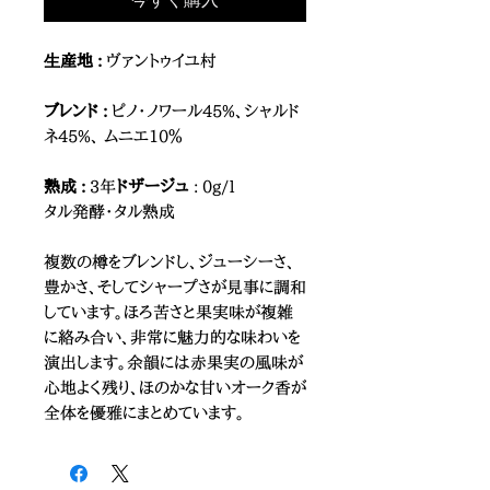
⽣産地 :
ヴァントゥイユ村
ブレンド :
ピノ・ノワール45%、シャルド
ネ45%、 ムニエ10％
熟成 :
3年
ドザージュ
: 0g/l
タル発酵・タル熟成
複数の樽をブレンドし、ジューシーさ、
豊かさ、そしてシャープさが見事に調和
しています。ほろ苦さと果実味が複雑
に絡み合い、非常に魅力的な味わいを
演出します。余韻には赤果実の風味が
心地よく残り、ほのかな甘いオーク香が
全体を優雅にまとめています。