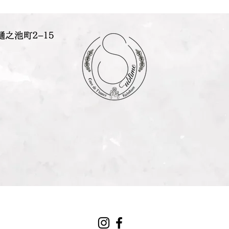
樋之池町２−１５