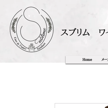
スブリム ワ
Home
メー