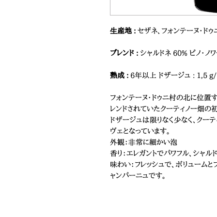
⽣産地 :
セザネ、フォンテーヌ・ドゥ
ブレンド :
シャルドネ 6ؘ0% ピノ・ノワ
熟成 :
6年以上 ドザージュ : 1,5 g/
フォンテーヌ・ドゥニ村の北に位置
レンドされていたクーティノー畑の初
ドザージュは限りなく少なく、クーテ
ヴェとなっています。
外観：⾮常に細かい泡
香り：エレガントでパワフル、シャ
味わい：フレッシュで、ボリューム
ャンパーニュです。