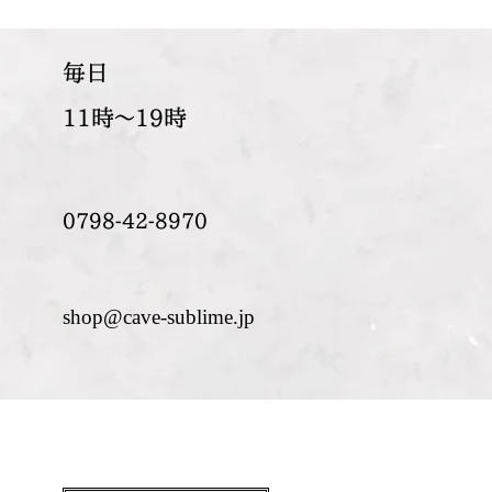
​毎日
11時～19時
0798-42-8970
shop@cave-sublime.jp