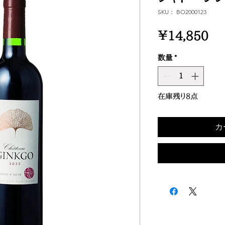
SKU： BO2000123
価
￥14,850
格
数量
*
在庫残り8点
カ