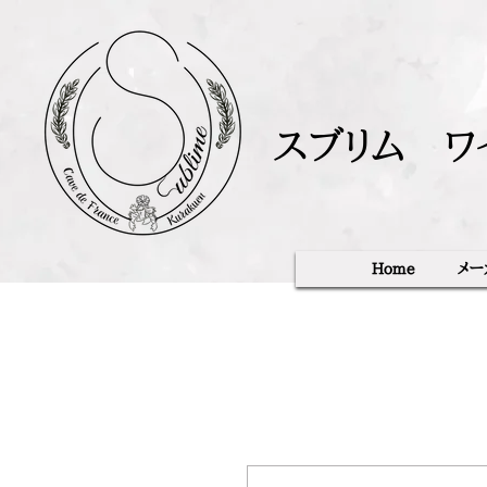
スブリム ワ
Home
メー