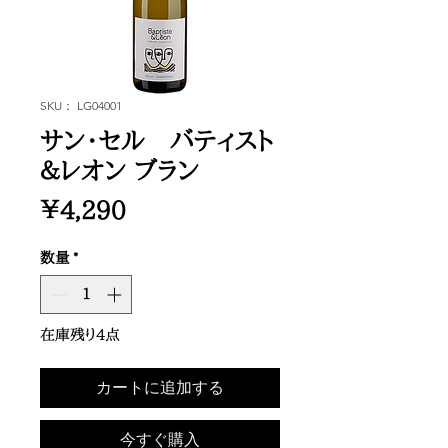
SKU： LG04001
サン・セル バティスト
＆レオン ブラン
価
￥4,290
格
数量
*
在庫残り4点
カートに追加する
今すぐ購入