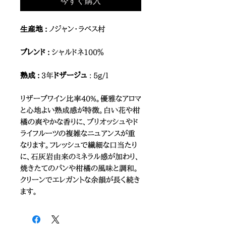
今すぐ購入
⽣産地 :
ノジャン・ラベス村
ブレンド :
シャルドネ100％
熟成 :
3年
ドザージュ
: 5g/l
リザーブワイン比率40%。優雅なアロマ
と心地よい熟成感が特徴。白い花や柑
橘の爽やかな香りに、ブリオッシュやド
ライフルーツの複雑なニュアンスが重
なります。フレッシュで繊細な口当たり
に、石灰岩由来のミネラル感が加わり、
焼きたてのパンや柑橘の風味と調和。
クリーンでエレガントな余韻が長く続き
ます。