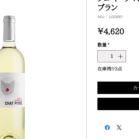
ブラン
SKU： LG03001
価
￥4,620
格
数量
*
在庫残り3点
カ