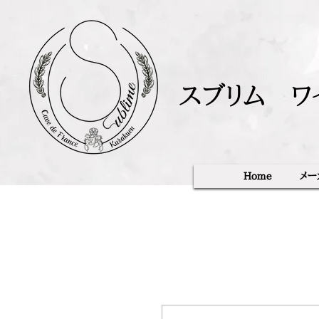
スブリム ワ
Home
メー