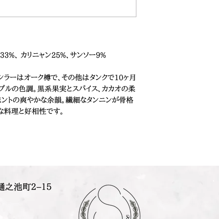
33%、 カリニャン25%、サンソー9%
。シラーはオーク樽で、その他はタンクで10ヶ月
プルの色調。黒系果実とスパイス、カカオの柔
ミントの爽やかな余韻。繊細なタンニンが骨格
ーな料理と好相性です。
樋之池町２−１５