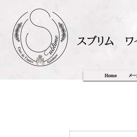
スブリム ワ
Home
メー