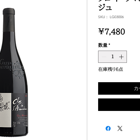
ジュ
SKU： LG03006
価
￥7,480
格
数量
*
在庫残り6点
カ