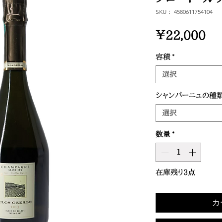
SKU： 4580611754104
価
￥22,000
格
容積
*
選択
シャンパーニュの種
選択
数量
*
在庫残り3点
カ