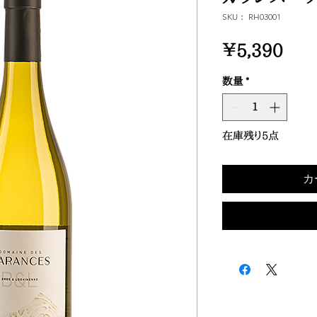
SKU： RH03001
価
￥5,390
格
数量
*
在庫残り5点
カ