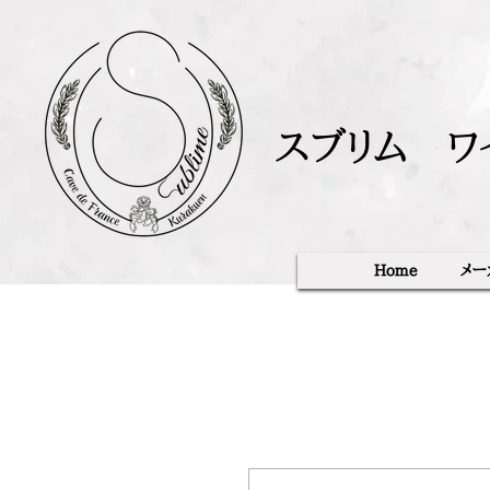
スブリム ワ
Home
メー