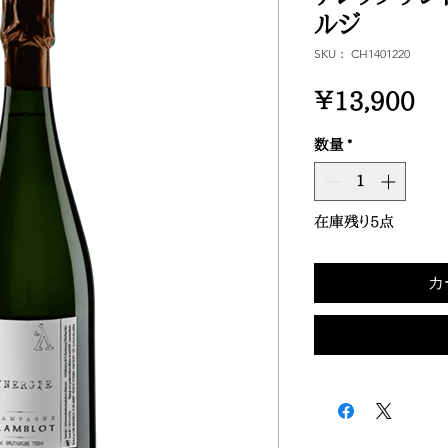
ルジ
SKU： CH1401220
価
￥13,900
格
数量
*
在庫残り5点
カ