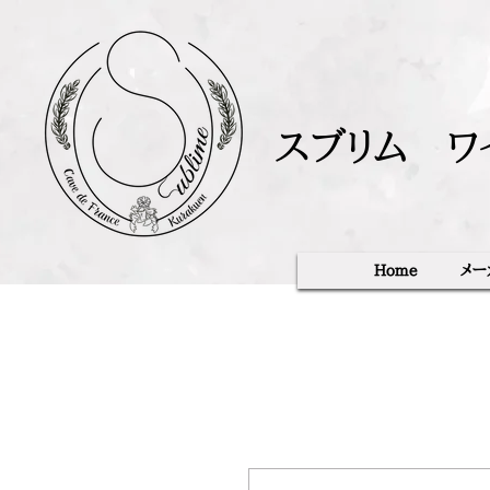
スブリム ワ
Home
メー