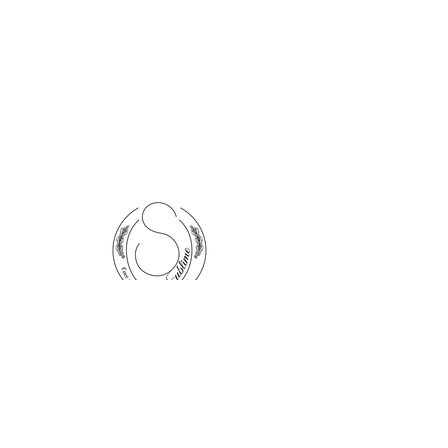
Everyday
11am～19pm