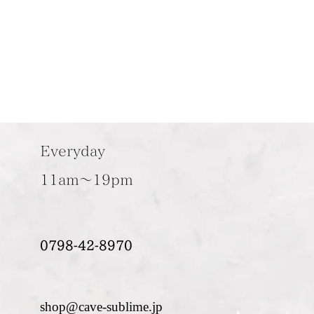
Everyday
11am～19pm
0798-42-8970
shop@cave-sublime.jp