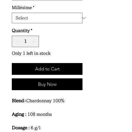
Millésime
*
Quantity
*
Only 1 left in stock
Add to Cart
Buy Now
Blend：
Chardonnay 100％
Aging :
108 months
Dosage :
6 g/l