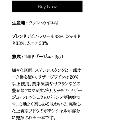
Buy Now
⽣産地 :
ヴァントゥイユ村
ブレンド :
ピノ・ノワール33%、シャルド
ネ33%、ムニエ33％
熟成 :
2年
ドザージュ
: 3g/l
様々な区画、ステンレスタンクと一部オ
ーク樽を使い、リザーヴワインは20％
以上使用。黄系果実やサフランなどの
豊かなアロマが広がり、リッチさ・ドザー
ジュ・フレッシュさのバランスが絶妙で
す。心地よく楽しめる味わいで、完熟し
た上質なブドウのポテンシャルが存分
に発揮された一本です。