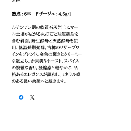
20%
熟成 : 6
年
ドザージュ
: 4,5g/l
ルテシアン期の軟質石灰岩上にマー
ル土壌が広がる火打石と珪質礫岩を
含む斜面。野生酵母と天然酵母を使
用、低温長期発酵。古樽のリザーブワ
インをブレンド。金色の輝きとクリーミー
な泡立ち。赤果実やトースト、スパイス
の複雑な香り。凝縮感と軽やかさ、品
格あるエレガンスが調和し、ミネラル感
のある長い余韻へと続きます。