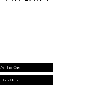
e
Add to Cart
Buy Now