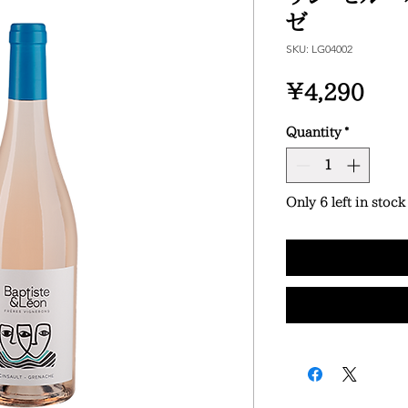
ゼ
SKU: LG04002
Pric
¥4,290
Quantity
*
Only 6 left in stock