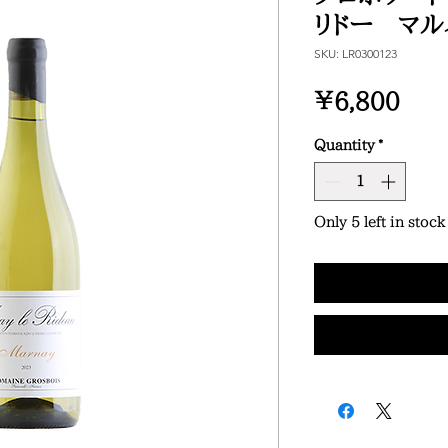
リドー マル
SKU: LR0300123
Pric
¥6,800
Quantity
*
Only 5 left in stock