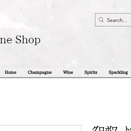
ine Shop
Home
Champagne
Wine
Spirits
Sparkling
グロボワ ト