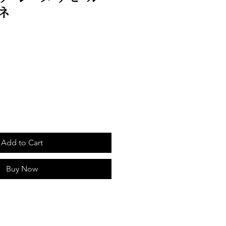
ネ
e
Add to Cart
Buy Now