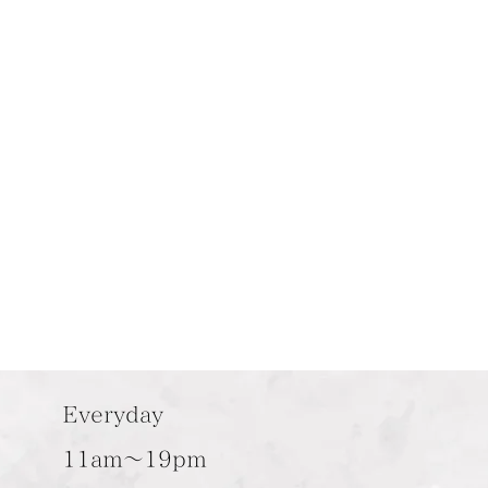
Everyday
11am～19pm