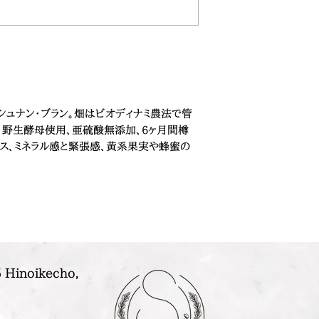
ュナン・ブラン。畑はビオディナミ農法で管
。野生酵母使用、亜硫酸無添加、6ヶ月間樽
ンス、ミネラル感と緊張感、黄系果実や蜂蜜の
 Hinoikecho,