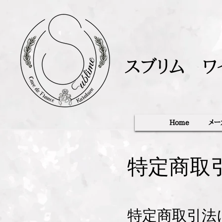
スブリム ワ
Home
メー
特定商取
特定商取引法