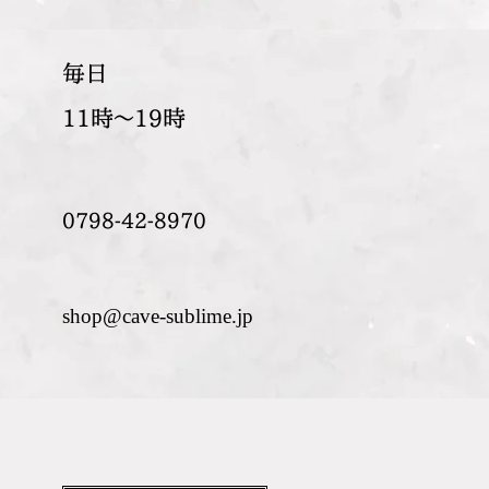
​毎日
11時～19時
0798-42-8970
shop@cave-sublime.jp