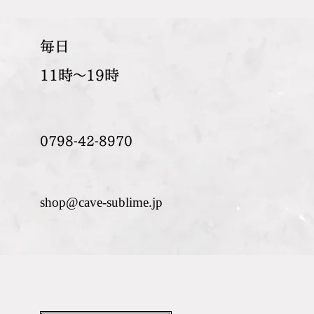
​毎日
11時～19時
0798-42-8970
shop@cave-sublime.jp