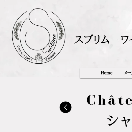
スブリム ワ
Home
メー
Chât
シャ